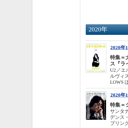
2020年
2020年
特集＝
ス『ラ
U2／
ルヴィス
LOWS 
2020年
特集＝
サンタ
デンス
プリン