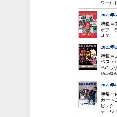
ワール
2021年
特集＝
ボブ・
ほか
2021年
特集＝
ベスト10
私の収
JAGAT
2021年
特集＝
カートニ
ピンク
チェル