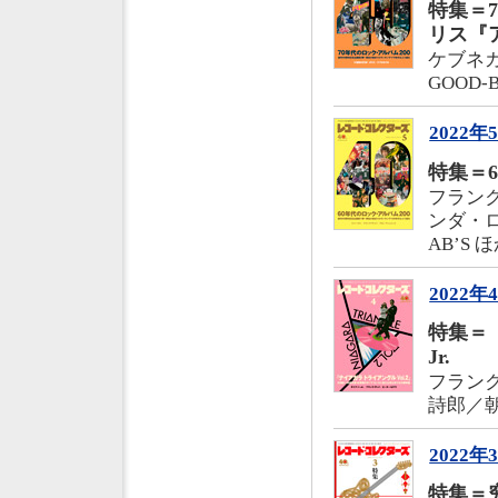
特集＝7
リス『
ケブネ
GOOD-
2022年
特集＝6
フラン
ンダ・
AB’S 
2022年
特集＝『
Jr.
フラン
詩郎／朝
2022年
特集＝