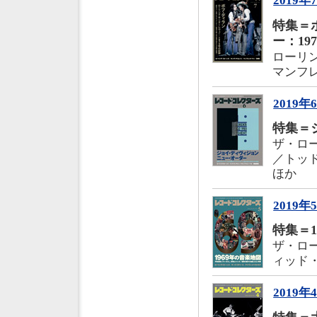
2019年
特集＝
ー：19
ローリ
マンフ
2019年
特集＝
ザ・ロ
／トッ
ほか
2019年
特集＝1
ザ・ロ
ィッド
2019年