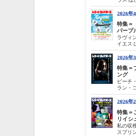
2026年
特集＝
パープ
ラヴィ
イエス 
2026年
特集＝
ング
ビーチ
ラン・
2026年
特集＝
リイシ
私の収穫
スプリ