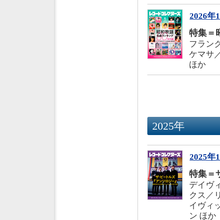
2026年
特集＝
フラン
ケマサ
ほか
2025年
2025年
特集＝
デイヴ
クス／
イヴィ
ン ほか