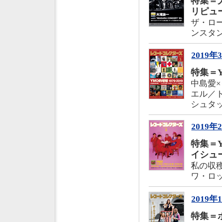
特集＝大
リピュ
ザ・ロ
ンスタ
2019年
特集＝Y
中島愛
エル／
シュタッ
2019年
特集＝
イシュー
私の収
ワ・ロ
2019年
特集＝