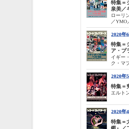
特集＝シ
泉美／
ローリ
／YMO
2020年
特集＝シ
ア・プ
イギー
ク・マ
2020年
特集＝
エルト
2020年
特集＝大
鑑』／