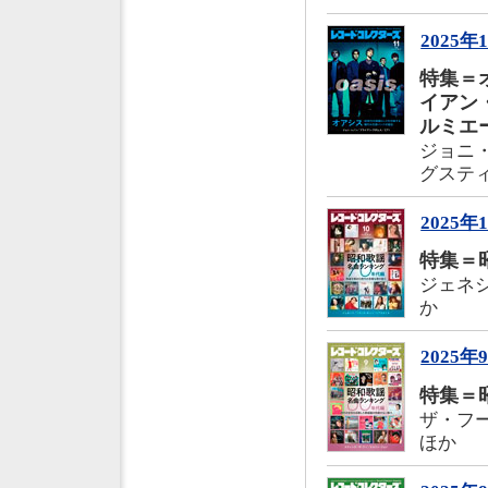
2025年
特集＝
イアン
ルミエ
ジョニ
グスティ
2025年
特集＝
ジェネ
か
2025年
特集＝
ザ・フ
ほか