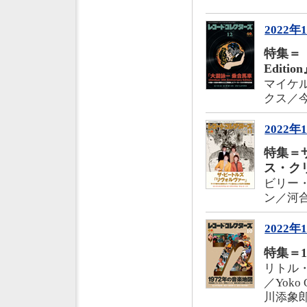
2022年
特集＝『大
Edit
マイケ
クス／
2022年
特集＝
ス・ク
ビリー
ン／河合
2022年
特集＝1
リトル
／Yoko 
川添象郎