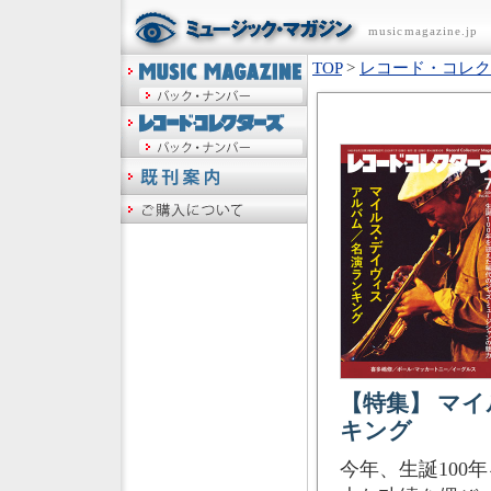
musicmagazine.jp
TOP
>
レコード・コレク
【特集】 マ
キング
今年、生誕100