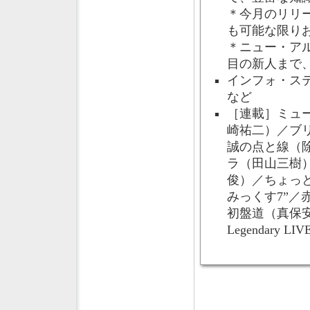
＊今月のリリ
も可能な限り
＊ニュー・ア
目の新人まで
インフォ・ス
など
［連載］ミュ
崎祐二）／ブ
誠の点と線（
ラ（田山三樹）
俊）／ちょっ
みっくす7”／赤
初盤道（真保
Legendary