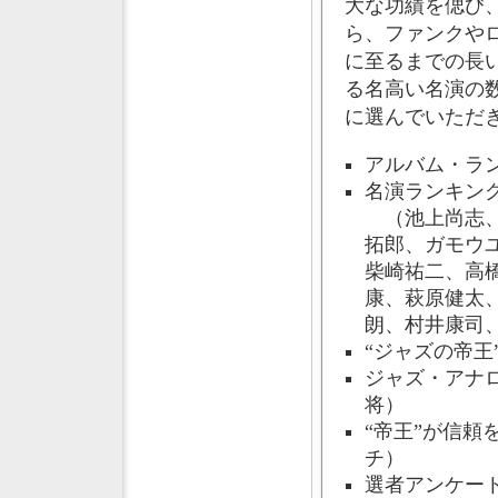
大な功績を偲び、
ら、ファンクや
に至るまでの長
る名高い名演の
に選んでいただ
アルバム・ラ
名演ランキン
（池上尚志、
拓郎、ガモウ
柴崎祐二、高
康、萩原健太
朗、村井康司
“ジャズの帝王
ジャズ・アナ
将）
“帝王”が信頼
チ）
選者アンケー