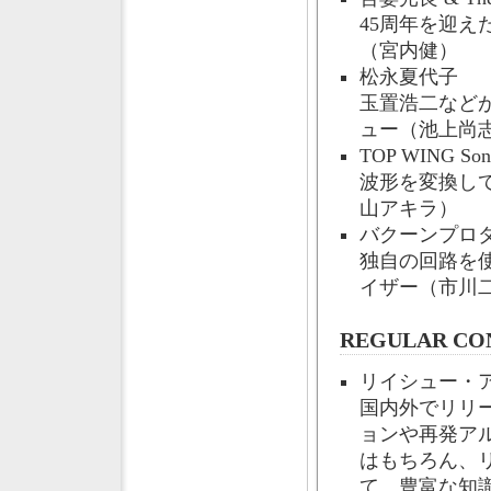
45周年を迎
（宮内健）
松永夏代子
玉置浩二など
ュー（池上尚
TOP WING Soni
波形を変換し
山アキラ）
バクーンプロダク
独自の回路を
イザー（市川
REGULAR CO
リイシュー・
国内外でリリ
ョンや再発ア
はもちろん、
て、豊富な知