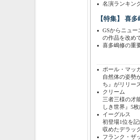
名演ランキン
【特集】 喜多
GSからニュ
の作品を改め
喜多嶋修の重
ポール・マッ
自然体の姿勢
ち』がリリー
クリーム
三者三様の才能
しき世界』5
イーグルス
初登場1位を記
収めたデラッ
フランク・ザ