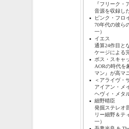
『フリーク・
音源を収録した
ピンク・フロ
70年代の彼
一）
イエス
通算24作目
ケージによる
ボス・スキャ
AORの時代
マン』が高マ
＜アライヴ・
アイアン・メ
ヘヴィ・メタ
細野晴臣
発掘ステレオ
リー細野＆テ
一）
吾妻光良 & The S