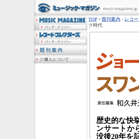
TOP
>
既刊案内
-
レコー
ク時代
歴史的な快
ンサートから
没後20年