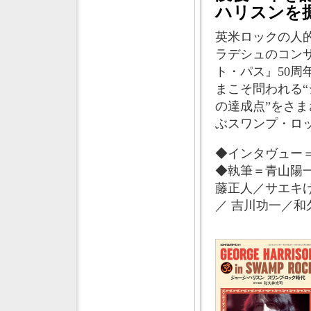
ハリスンを
英米ロックの人
ラデシュのコン
ト・パス』50
まこそ問われる“
の達成点”をさま
ぶスワンプ・ロ
◆インタヴュー＝
◆執筆＝青山陽
藤正人／サエキ
／ 吉川功一／和