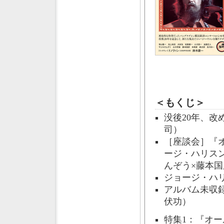
＜もくじ＞
没後20年、
司）
［座談会］『
ージ・ハリス
んぞう×藤本国
ジョージ・ハ
アルバム未収
伏功）
特集1：『オ