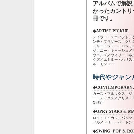
アルバムで解説
かったカントリ
冊です。
◆ARTIST PICKUP
テイラー・スウィフト／
ンチ・ブラザーズ、クリ
ミリー／ジミー・ロジャ
ジョニー・キャッシュ／
ウエンズ／ウィリー・ネ
グズ／エミルー・ハリス
ル・モンロー
時代やジャン
◆CONTEMPORARY 
ガース・ブルックス／ジ
ー・チックス／クリス・
X ほか
◆OPRY STARS & M
ロイ・エイカフ／パッツ
ベル／ドリー・パートン
◆SWING, POP & RO