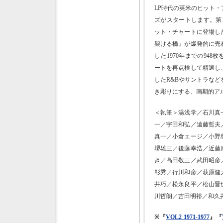
LP時代の英米のヒット
ズがスタートします。第
ット・チャートに登場した
架ける橋』が爆発的に売
した1970年までの94
ートを再点検して精選し
したR&Bやサントラな
き彫りにする、画期的ア
＜執筆＞湯浅学／石川真
一／宇田和弘／遠藤哲夫
真一／小倉エージ／小野
堺雄三／後藤幸浩／近藤
き／高田敬三／武田昭彦
彰秀／行川和彦／萩原健
井巧／松永良平／松山晋
川哲朗／吉田明裕／和久
※『
VOL2 1971-1977
』『