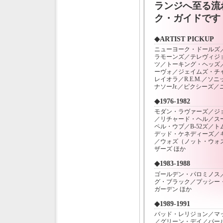
ランジへ至る流
ク・ガイドです
◆ARTIST PICKUP
ニューヨーク・ドールズ
ラモーンズ／テレヴィジ
ツ／トーキング・ヘッズ
ーヴォ／ジェイムズ・チ
レイオラ／R.E.M.／ソ
ナソーJr.／ピクシーズ
◆1976-1982
モダン・ラヴァーズ／ジ
／リチャード・ヘル／ス
ペル・ウブ／B-52ズ／
デッド・ケネディーズ／
／ウォズ（ノット・ウォ
ザーズ ほか
◆1983-1988
ゴールデン・パロミノス
グ・ブラック／プッシー
ガーデン ほか
◆1989-1991
バッド・レリジョン／マ
／グリーン・デイ／パー