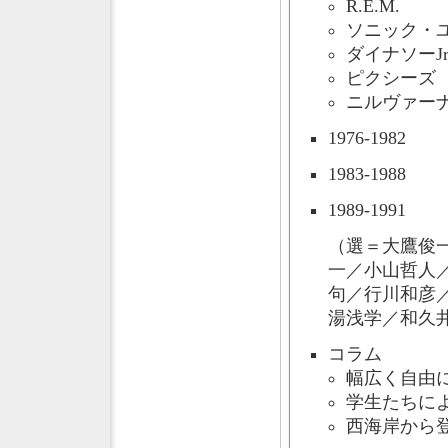
R.E.M.
ソニック・
ダイナソーJr
ピクシーズ
ニルヴァー
1976-1982
1983-1988
1989-1991
（選＝大鷹俊
一／小山哲人
句／行川和彦
湯浅学／和久
コラム
幅広く自由
学生たちによ
西海岸から