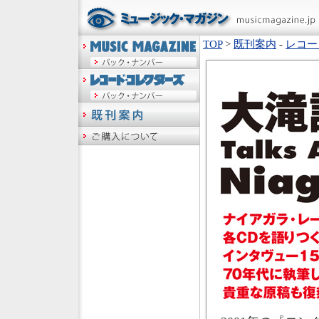
TOP
>
既刊案内
-
レコー