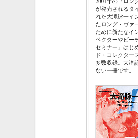
2001年の『ロ
が発売されるタ
れた大滝詠一イ
たロング・ヴァ
ために新たなイ
ペクターやビー
セミナー」はじ
ド・コレクター
多数収録。大滝
ない一冊です。