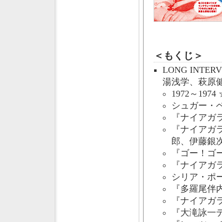
＜もくじ＞
LONG INT
湯浅学、萩原
1972～1974
シュガー・
『ナイアガ
『ナイアガラ
郎、伊藤銀
『ゴー！ゴ
『ナイアガ
シリア・ポ
『多羅尾伴
『ナイアガ
『大滝詠一