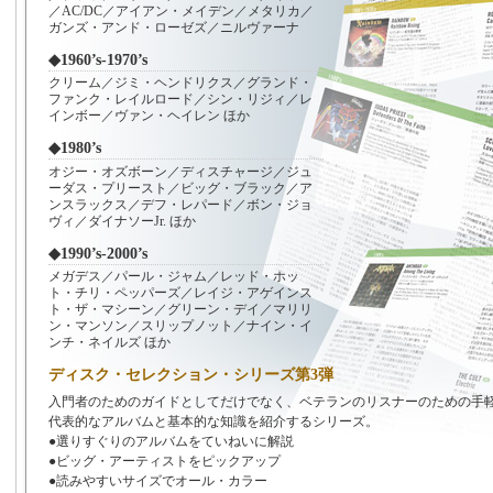
／AC/DC／アイアン・メイデン／メタリカ／
ガンズ・アンド・ローゼズ／ニルヴァーナ
◆1960’s-1970’s
クリーム／ジミ・ヘンドリクス／グランド・
ファンク・レイルロード／シン・リジィ／レ
インボー／ヴァン・ヘイレン ほか
◆1980’s
オジー・オズボーン／ディスチャージ／ジュ
ーダス・プリースト／ビッグ・ブラック／ア
ンスラックス／デフ・レパード／ボン・ジョ
ヴィ／ダイナソーJr. ほか
◆1990’s-2000’s
メガデス／パール・ジャム／レッド・ホッ
ト・チリ・ペッパーズ／レイジ・アゲインス
ト・ザ・マシーン／グリーン・デイ／マリリ
ン・マンソン／スリップノット／ナイン・イ
ンチ・ネイルズ ほか
ディスク・セレクション・シリーズ第3弾
入門者のためのガイドとしてだけでなく、ベテランのリスナーのための手
代表的なアルバムと基本的な知識を紹介するシリーズ。
●選りすぐりのアルバムをていねいに解説
●ビッグ・アーティストをピックアップ
●読みやすいサイズでオール・カラー