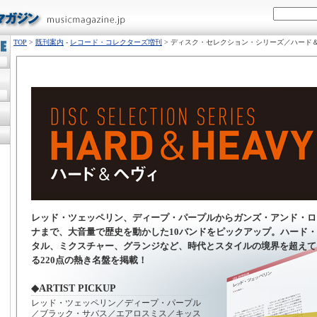
TOP
>
既刊案内
-
レコード・コレクターズ増刊
> ディスク・セレクション・シリーズ／ハード
レッド・ツェッペリン、ディープ・パープルからガンズ・アンド・ロ
ナまで、大音量で歴史を動かした10バンドをピックアップ。ハード
タル、ミクスチャー、グランジなど、時代とスタイルの境界を超えて
る220点の熱き名盤を掲載！
◆ARTIST PICKUP
レッド・ツェッペリン／ディープ・パープル
／ブラック・サバス／エアロスミス／キッス