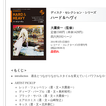
ディスク・セレクション・シリーズ
ハード＆ヘヴィ
大鷹俊一（監修）
定価1500円（本体1429円）
四六判192ページ
2011年3月1日発行
レコード・コレクターズ3月増刊号
[雑誌19638-3]
品切れ
＜もくじ＞
introduction 過去とつながりながらスタイルを変えていくパワフルな
ARTIST PICKUP
レッド・ツェッペリン（選・文＝大鷹俊一）
ディープ・パープル（選・文＝奥村裕司）
ブラック・サバス（選・文＝大鷹俊一）
エアロスミス（選・文＝山崎智之）
キッス（選・文＝北井康仁）