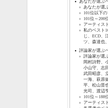
あなたが選ぶベスト
あなたが選ぶベ
101位以下
101位～200
アーティスト
私のベスト1
じ、ECD
ツ、森達也
評論家が選ぶベスト
評論家が選ぶ
岡村詩野、
小山守、志
武田昭彦、
一海、萩原
平、松山晋
光司、渡辺
101位～188
アーティスト