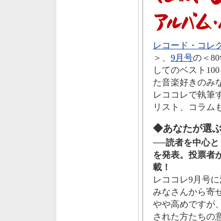
レコード・コレク
＞、
9月号
の＜8
してのベスト10
た音楽好きのみな
レココレで執筆す
リスト、コラム
◆あなたが選
──読者を中心と
を発表。投票者
載！
レココレ9月号
みなさんから寄せ
やや高めですが、
された方たちの