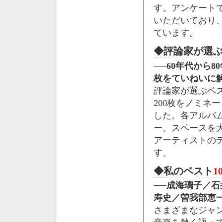
す。アンケート
いただいており
ています。
◆評論家が選
──60年代から8
枚をていねいに
評論家が選ぶベス
200枚をノミネ
した。各アルバ
ー、スペースを
アーティストの
す。
◆私のベスト
1
──成海璃子／石
寿史／曽我部恵
さまざまなジャ