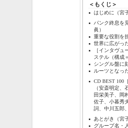
＜もくじ＞
はじめに（宮
パンク終息を
眞）
重要な役割を
世界に広がっ
［インタヴュ
ステル（構成
シングル盤に
ルーツとなっ
CD BEST 
（安斎明定、
田栄美子、岡
佐子、小暮秀
詞、中川五郎
あとがき（宮
グループ名・