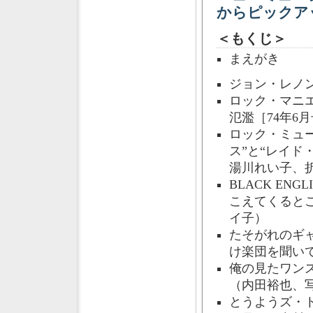
からピックア
＜もくじ＞
まえがき
ジョン・レノン
ロック・マニ
氾濫［74年6
ロック・ミュ
ス”と“レイド
湯川れい子、
BLACK E
こえてくるとこ
イ子）
たそがれのギ
け楽団を聞いて
俺の見たワンス
（内田裕也、
とうようズ・ト