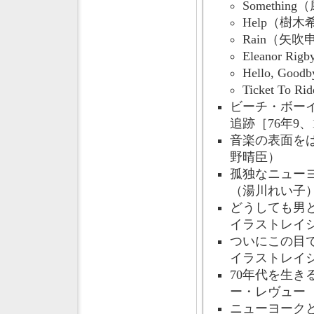
Somethin
Help（樹木
Rain（矢吹
Eleanor R
Hello, Go
Ticket To
ビーチ・ボー
追跡［76年9
音楽の表面をは
野晴臣）
孤独なニューヨ
（湯川れい子
どうしても男と
イラストレイ
ついにこの目で
イラストレイ
70年代を生
ー・レヴュー［
ニューヨーク