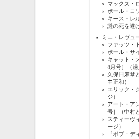
マックス・ロ
ポール・コソ
キース・レル
謎の死を遂げ
ミニ・レヴュ
ファッツ・ド
ポール・サ
キャット・
8月号］（
久保田麻琴
中正和）
エリック・ク
ジ）
アート・アン
号］（中村
スティーヴ
ージ）
『ボブ・ディ