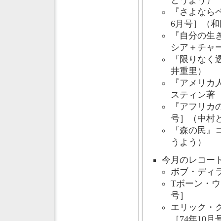
とうよう）
『さよなら
6月号］（和
『自分の生
シア＋チャー
『限りなく
井重里）
『アメリカ
スティン著［
『アフリカ
号］（中村
『森の民』コ
うよう）
今月のレコー
ボブ・ディラ
Tボーン・ウ
号］
エリック・
［74年10月