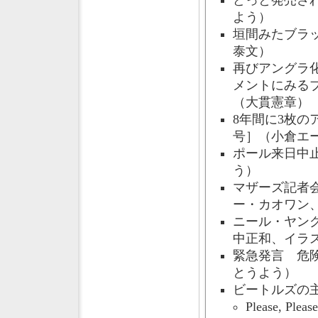
どっと発売され
よう）
垣間みたブラッ
泰文）
再びアングラ
メントにみるブ
（大貫憲章）
8年間に3枚の
号］（小倉エ
ポール来日中止
う）
マザーズ記者会
ー・カオワン
ニール・ヤング
中正和、イラ
緊急発言 危険
とうよう）
ビートルズの主
Please, P