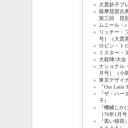
大貫妙子プレ
薩摩琵琶古
第三回 琵琶
ムニール・
リッチー・
号］（大貫
ロビン・トロ
ミスター・タ
大殺陣!大会
ナショナル・
月号］（小
東京デザイナ
『Our Lat
『ザ・ハーダ
子）
『機械じか
［76年1月
『黒い積荷