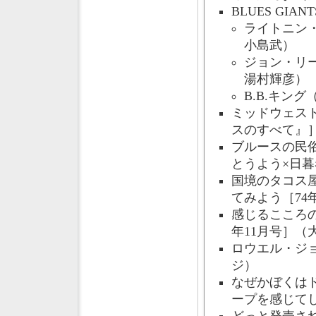
BLUES GI
ライトニン
小島武）
ジョン・リ
湯村輝彦）
B.B.キン
ミッドウェスト
スのすべて』
ブルースの民俗
とうよう×日
国境のタコス
てみよう［74
感じるこころ
年11月号］（
ロウエル・ジョ
ジ）
なぜかぼくは
ープを感じてし