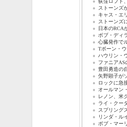
荻窪ロフト、
ストーンズか
キャス・エリ
ストーンズに
日本のRCA
ボブ・ディラ
心臓発作でル
Tボーン・ウ
ハウリン・ウ
ファニアAS
豊田勇造の自
矢野顕子がソ
ロックに急接
オールマン・
レノン、米グ
ライ・クーダ
スプリングス
リンダ・ルイ
ボブ・マーリ