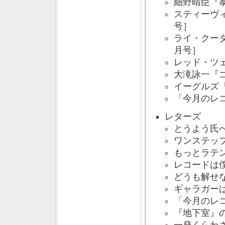
細野晴臣『泰
スティーヴィ
号］
ライ・クーダ
月号］
レッド・ツェ
大滝詠一『ゴ
イーグルズ『
「今月のレ
レターズ
とうよう氏へ
ワンステップ
もっとラテン
レコードは僕
どうも解せな
ギャラガーは
「今月のレコ
『地下室』の