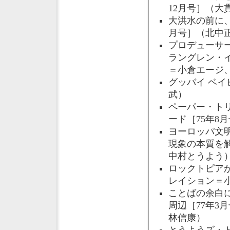
12月号］（大
大洪水の前に、
月号］（北中
プロデューサ
ラングレン・イ
＝小倉エージ
グッバイ ベイ
武）
ペーパー・ト
ード［75年8
ヨーロッパ文
現象の本質を解
中村とうよう
ロックトピアか
レイション＝
ことばの余白
周辺［77年3
林信康）