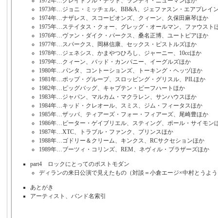
1972年…グレイトフル・デッド、ランディ・ニューマンほか
1973年…ジョニ・ミッチェル、BB&A、ジェファスン・エアプレイ
1974年…ナザレス、スコーピオンズ、クィーン、久保田麻琴ほか
1975年…ステイタス・クォー、グレッグ・オールマン、ファウスト
1976年…ヴァン・ダイク・パークス、桑名正博、ユートピアほか
1977年…スパークス、岡林信康、セックス・ピストルズほか
1978年…ジェネシス、かまやつひろし、ジャーニー、10ccほか
1979年…クィーン、バッド・カンパニー、イーグルズほか
1980年…パンタ、コントーションズ、トーキング・ヘッヅほか
1981年…ポップ・グループ、スロッビング・グリスル、PILほか
1982年…ピッグバッグ、キャプテン・ビーフハートほか
1983年…ジャパン、マルカム・マクラレン、サンハウスほか
1984年…キッド・クレオール、スミス、ジム・フィータスほか
1985年…ザッパ、ティアーズ・フォー・フィアーズ、尾崎豊ほか
1986年…ピーター・ゲイブリエル、スティング、ポール・サイモン
1987年…XTC、トラブル・ファンク、プリンスほか
1988年…ゴドリー＆クリーム、キンクス、RCサクセションほか
1989年…ブーツィ・コリンズ、REM、ネヴィル・ブラザーズほか
part4 ロックにとってのポストモダン
ディランの来日公演で見えたもの（対談＝小倉エージ×中村とうよう
あとがき
アーティスト、バンド名索引