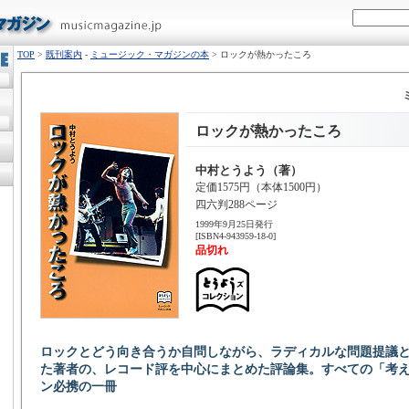
TOP
>
既刊案内
-
ミュージック・マガジンの本
> ロックが熱かったころ
ロックが熱かったころ
中村とうよう（著）
定価1575円（本体1500円）
四六判288ページ
1999年9月25日発行
[ISBN4-943959-18-0]
品切れ
ロックとどう向き合うか自問しながら、ラディカルな問題提議
た著者の、レコード評を中心にまとめた評論集。すべての「考
ン必携の一冊