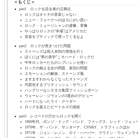
＜もくじ＞
part1 ロックを語る者の立脚点
ロックはオトナの音楽じゃない
ニュー・フォークへのほろにがい思い
ロック・ミュージシャンの虚像、実像
やっぱりロックの“本場”はアメリカだ
音楽をブティックで買ってくるなよ
part2 ロックが突きつけた問題
ストーンズは前人未到の境地を行く
ぼくには“男の美学”こそハード・ロックだ
中年ロッカーたちのシブいシンセ使い
ロックの抱える女の問題、差別の問題
エモーションの解放、ストーンズ風
ますますわからなくなったストーンズ
均質化するブリティッシュ・サウンド
ハングリーなシタタカ集団フィッシュボーン
ウォーレン・ジヴォンの3度めのデビュー
ハードになったライ・クーダー
ロックを超えたビートルズの波紋
part3 レコードの穴からロックを聞く
1960年代…ボンゾ・ドッグ・バンド、ファッグス、レッド・ツェッ
1970年…ザ・バンド、サンターナ、CSN&Y、トラフィックほか
1971年…ジョン・レノン、ロイ・ハーパー、ラウドン・ウェインラ