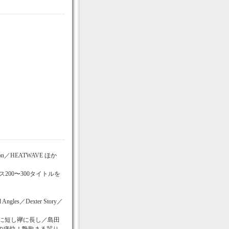
k／んoon／HEATWAVE ほか
00〜300タイトルを
id Angles／Dexter Story／
帯に短し襷に長し／島田