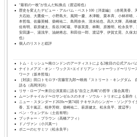
“最初の一枚”が生んだ転換点（渡辺裕也）
歴史を変えたデビュー・アルバム・ベスト100［洋楽編］（赤尾美香、
大石始、大鷹俊一、小野島大、風間一慶、木津毅、栗本斉、小林祥晴、
本哲哉、佐藤英輔、柴崎祐二、島岡奈央、清水祐也、高久大輝、高橋健
佐有明、萩原健太、長谷川町蔵、早坂英貴、林剛、原雅明、松永良平、
安田謙一、湯浅学、油納将志、和田信一郎、渡辺亨、伊賀丈晃、久保太
也）
個人のリストと総評
トム・ミッシュ〜南ロンドンのアーティストによる2枚目の公式アルバ
ナイトメアズ・オン・ワックス×エイドリアン・シャーウッド〜リリース
ワーク（坂本哲哉）
［対談］田口トモロヲ×宮藤官九郎〜映画『ストリート・キングダム 
語る（高岡洋詞）
リサ・ローブ〜来日公演直前に語る“自立と共鳴”の哲学（落合真理）
ムーンチャイルド〜ロサンゼルスのネオ・ソウル・トリオによる新作（
ニュー・スタンダード2020s〜第74回 テキサスのシンガー・ソングラ
香、五十嵐正、桜井芳樹、柴崎祐二、萩原健太、松永良平、渡辺亨）
ベン・ウェンデル（土佐有明）
ブッチャー・ブラウン（高橋アフィ）
ドノヴァン（小川真一）
ポニーのヒサミツ（松永良平）