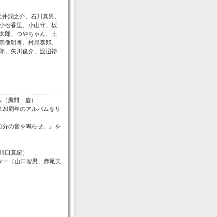
天井潤之介、石川真男、
小松香里、小山守、坂
太郎、つやちゃん、土
宗像明将、村尾泰郎、
郎、矢川俊介、渡辺裕
ム（風間一慶）
20周年のアルバムをリ
自分の音を鳴らせ。』を
川口真紀）
イター（山口智男、赤尾美