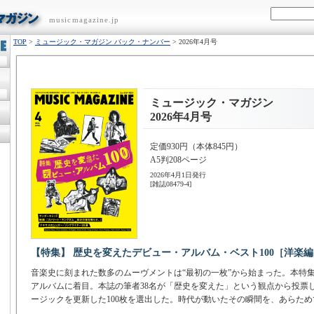
musicmagazine.jp
TOP
>
ミュージック・マガジン バック・ナンバー
> 2026年4月号
ミュージック・マガジン
2026年4月号
定価930円（本体845円）
A5判208ページ
2026年4月1日発行
[雑誌08479-4]
【特集】 歴史を変えたデビュー・アルバム・ベスト100［洋楽編
音楽史に刻まれた数多のムーヴメントは“最初の一枚”から始まった。本特
アルバムに着目。本誌の筆者38名が「歴史を変えた」という観点から投票
ージックを更新した100枚を選出した。時代が動いたその瞬間を、あらた