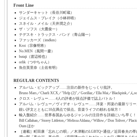
Front Line
サンダーキャット（長谷川町蔵）
ジェイムス・ブレイク（小林祥晴）
スネイル・メイル（天井潤之介）
ザ・ソフス（大鷹俊一）
テデスキ・トラックス・バンド（青山陽一）
ファッカーズ（imdkm）
Kroi（宗像明将）
No.MEN（風間一慶）
butaji（渡辺裕也）
orlik（つやちゃん）
魚住英里奈（土佐有明）
REGULAR CONTENTS
アルバム・ピックアップ……注目の新作をじっくり批評。
Bruno Mars／Charli XCX／"Help (2)"／Gorillaz／Ella Mai／Blackpin
クロス・レヴュー……4人の評者が採点評価で誌上バトル！
アルバム・レヴュー／ヴィデオ・レヴュー……洋楽・邦楽の最新リリース2
鋭い評文とともに10点満点で採点。音楽ライフの頼れる味方！
輸入盤紹介……世界各国あらゆるジャンルの注目作を詳細にいち早く！
Bill Callahan／Storey Littleton／Melissa Aldana／Willow／Don Toliver／Plac
Oum ほか
［連載］町田康「忘れじの唄」／木津毅のLGBTQ+通信／近田春夫の